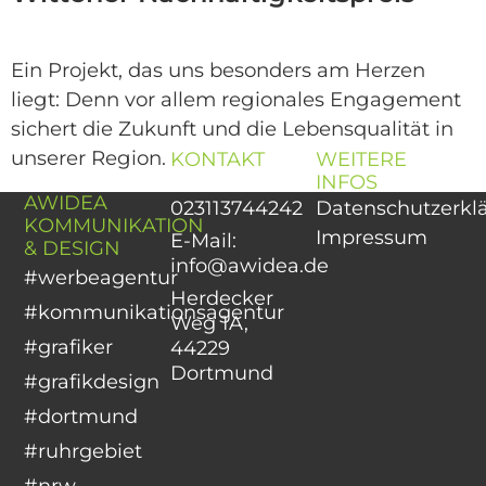
Ein Projekt, das uns besonders am Herzen
liegt: Denn vor allem regionales Engagement
sichert die Zukunft und die Lebensqualität in
unserer Region.
KONTAKT
WEITERE
INFOS
Tel:
AWIDEA
023113744242
Datenschutzerkl
KOMMUNIKATION
Impressum
E-Mail:
& DESIGN
info@awidea.de
#werbeagentur
Herdecker
#kommunikationsagentur
Weg 1A,
#grafiker
44229
Dortmund
#grafikdesign
#dortmund
#ruhrgebiet
#nrw